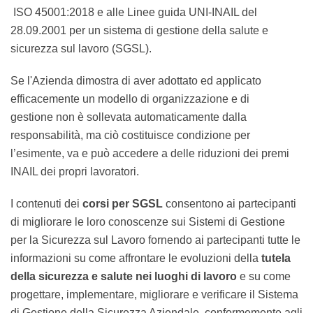
e di gestione del D. Lgs. 81/08 -
si preoccupa di
normare i sistemi SGSL definendone le caratteristiche. I
modelli di organizzazione aziendale rispondenti ai
requisiti richiesti all’art. 30 comma 5 del D.Lgs. 81/08
sono quelli conformi a ISO 45001:2018 e alle Linee
guida UNI-INAIL del 28.09.2001 per un sistema di
gestione della salute e sicurezza sul lavoro (SGSL).
Se l'Azienda dimostra di aver adottato ed applicato
efficacemente un modello di organizzazione e di
gestione non è sollevata automaticamente dalla
responsabilità, ma ciò costituisce condizione per
l’esimente, va e può accedere a delle riduzioni dei
premi INAIL dei propri lavoratori.
I contenuti dei
corsi per SGSL
consentono ai
partecipanti di migliorare le loro conoscenze sui