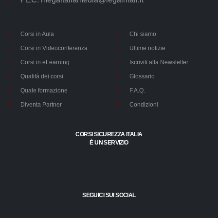
Via Roncadelle, 70A - 25030
Castel Mella (BS) - Italy
(+39) 030.5531802
info@megaitaliamedia.it
PEC:
megaitaliamedia@legalmail.it
Corsi in Aula
Chi siamo
Corsi in Videoconferenza
Ultime notizie
Corsi in eLearning
Iscriviti alla Newsletter
Qualità dei corsi
Glossario
Quale formazione
F.A.Q.
Diventa Partner
Condizioni
CORSI SICUREZZA ITALIA