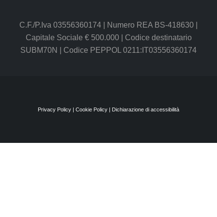
È UN SERVIZIO
SEGUICI SUI SOCIAL
C.F./P.Iva 03556360174 | Numero REA BS-418630 |
Capitale Sociale € 500.000 | Codice destinatario
SUBM70N | Codice PEPPOL 0211:IT03556360174
Privacy Policy
|
Cookie Policy
|
Dichiarazione di accessibilità