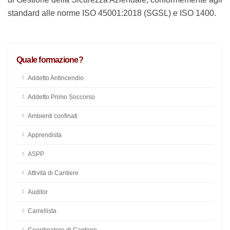
Sistemi di Gestione per la Sicurezza sul Lavoro
fornendo ai partecipanti tutte le informazioni su come
affrontare le evoluzioni della
tutela della sicurezza e
salute nei luoghi di lavoro
e su come progettare,
implementare, migliorare e verificare il Sistema di
Gestione della Sicurezza Aziendale, conformemente
agli standard alle norme ISO 45001:2018 (SGSL) e ISO
1400.
Quale formazione?
Addetto Antincendio
Addetto Primo Soccorso
Ambienti confinati
Apprendista