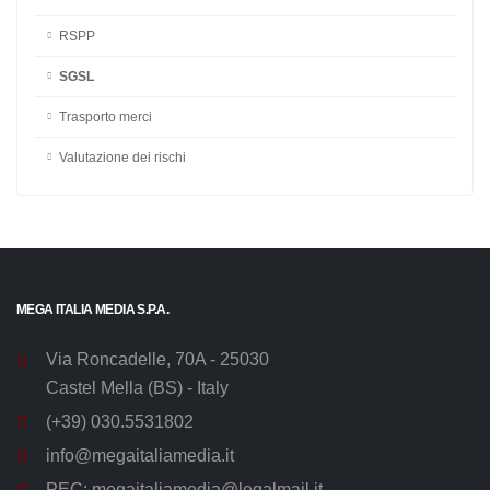
Medico Competente
Preposto
Rischio elettrico
Rischi psicosociali
RLS
RSPP
SGSL
Trasporto merci
Valutazione dei rischi
MEGA ITALIA MEDIA S.P.A.