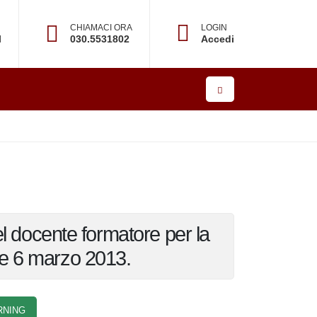
CHIAMACI ORA
LOGIN
×
l
030.5531802
Accedi
re
ione del docente formatore
teriale 6 marzo 2013.
ING