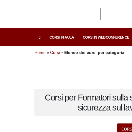
I
CORSI IN AULA
CORSI IN WEBCONFEREN
i
Home
Corsi
Elenco dei corsi per categoria
E
Corsi per Formatori sulla
per la sicurezza sul
CO