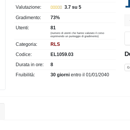
Valutazione:
3.7 su 5
Gradimento:
73%
Utenti:
81
(numero di utenti che hanno valutato il corso
esprimendo un punteggio di gradimento)
Categoria:
RLS
De
Codice:
EL1059.03
Durata in ore:
8
Gu
Fruibilità:
30 giorni
entro il 01/01/2040