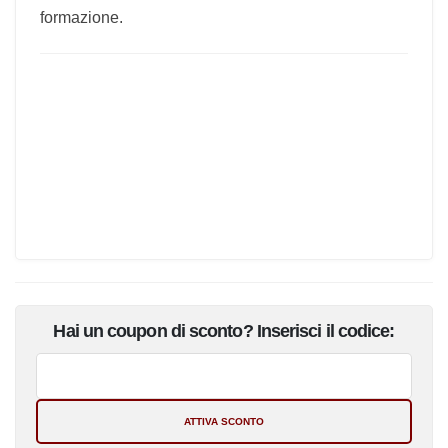
Attestato
Alla conclusione del corso, è consegnato un
attestato numerato progressivamente
dell'avvenuta formazione.
Hai un coupon di sconto? Inserisci il codice: