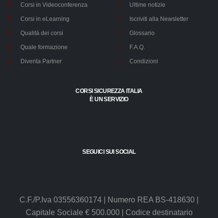
progetto in
Pianifica
PEC:
megaitaliamedia@legalmail.it
tutte le sue
un
fasi.
percorso
Categoria:
di
Corsi in Aula
Chi siamo
Management
sviluppo
Prezzo:
per
Corsi in Videoconferenza
Ultime notizie
10,00 €
raggiungere
Corsi in eLearning
Iscriviti alla Newsletter
con
successo
Qualità dei corsi
Glossario
i
Quale formazione
F.A.Q.
tuoi
Diventa Partner
Condizioni
obiettivi.
Categoria:
Competenze
CORSI SICUREZZA ITALIA
personali
È UN SERVIZIO
Prezzo:
130,00
€
SEGUICI SUI SOCIAL