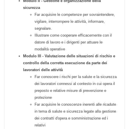
Modulo I - Giuridico normativo
Far conoscere il ruolo e gli obblighi posti in capo
al preposto e al suo rapporto con le altre figure
della prevenzione aziendale
Modulo II - Gestione e organizzazione della
sicurezza
Far acquisire le competenze per sovraintendere,
vigilare, interrompere le attività, informare,
segnalare.
Illustrare come cooperare efficacemente con il
datore di lavoro e i dirigenti per attuare le
modalità operative
Modulo III - Valutazione delle situazioni di rischio e
controllo della corretta esecuzione da parte dei
lavoratori delle attività
Far conoscere i rischi per la salute e la sicurezza
dei lavoratori connessi al contesto in cui opera il
preposto e relative misure di prevenzione e
protezione