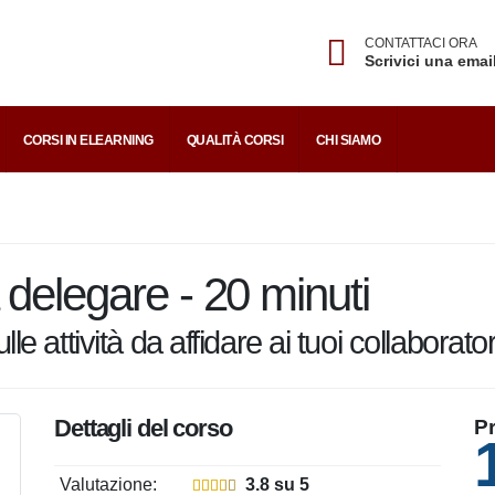
CONTATTACI ORA
Scrivici una emai
CE
CORSI IN ELEARNING
QUALITÀ CORSI
CHI SIAMO
a delegare - 20 minuti
lle attività da affidare ai tuoi collab
Dettagli del corso
Pr
Valutazione:
3.8 su 5