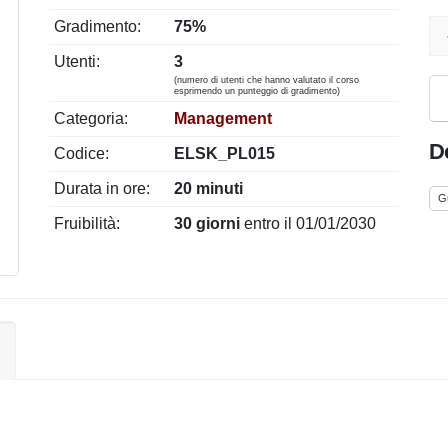
Gradimento:
75%
Utenti:
3
(numero di utenti che hanno valutato il corso
esprimendo un punteggio di gradimento)
Categoria:
Management
De
Codice:
ELSK_PL015
Durata in ore:
20 minuti
G
Fruibilità:
30 giorni
entro il 01/01/2030
i
o