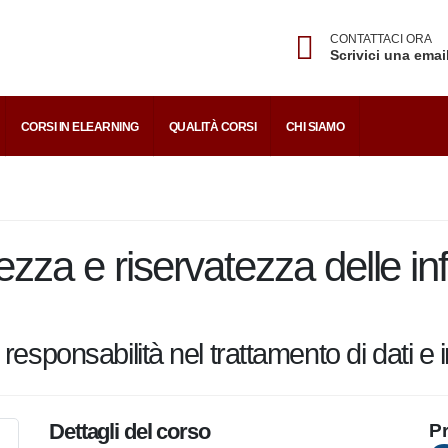
CONTATTACI ORA
Scrivici una emai
CORSI IN ELEARNING
QUALITÀ CORSI
CHI SIAMO
rezza e riservatezza delle
ali - 15 minuti
lle responsabilità nel trattamento di d
Dettagli del corso
Pr