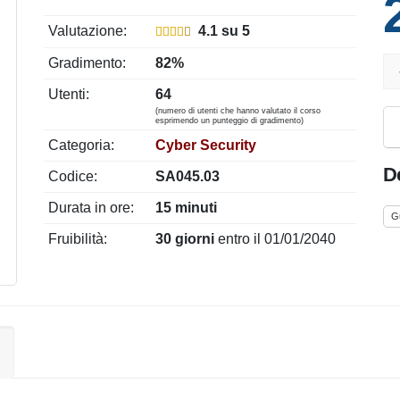
Valutazione:
4.1 su 5
Gradimento:
82%
Utenti:
64
(numero di utenti che hanno valutato il corso
esprimendo un punteggio di gradimento)
Categoria:
Cyber Security
De
Codice:
SA045.03
Durata in ore:
15 minuti
G
Fruibilità:
30 giorni
entro il 01/01/2040
i