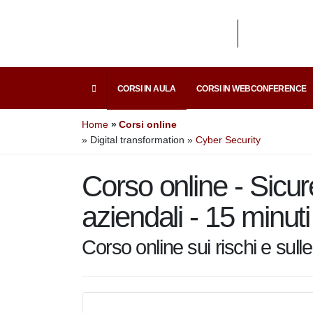
CORSI IN AULA
CORSI IN WEBCONFERENCE
Home
Corsi online
» Digital transformation
»
Cyber Security
Corso online - Sicu
informazioni aziend
Corso online sui rischi e su