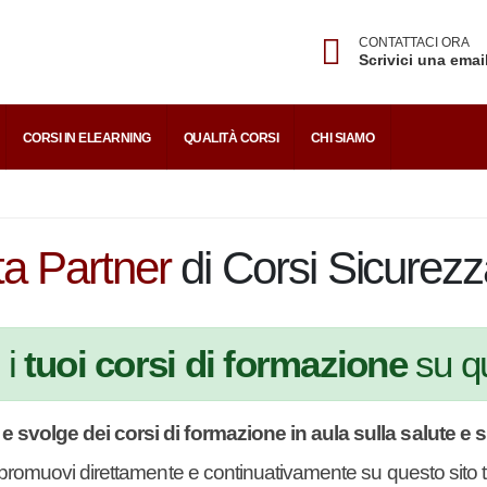
CONTATTACI ORA
Scrivici una emai
Username dimenticato?
nserisci l'indirizzo Email associato al tuo account per riceve
CE
CORSI IN ELEARNING
QUALITÀ CORSI
CHI SIAMO
l tuo username.
mail
a Partner
di Corsi Sicurezz
INVIA
i
tuoi corsi di formazione
su q
TORNA AL LOGIN
e svolge dei corsi di formazione in aula sulla salute e 
e promuovi direttamente e continuativamente su questo sit