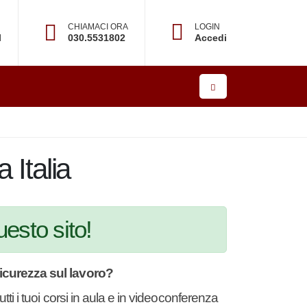
CHIAMACI ORA
LOGIN
×
l
030.5531802
Accedi
re
a Italia
uesto sito!
sicurezza sul lavoro?
o tutti i tuoi corsi in aula e in