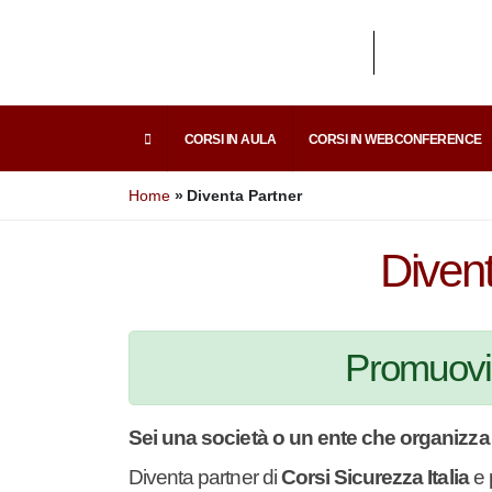
I
CORSI IN AULA
CORSI IN WEBCONFEREN
i
Home
Diventa Partner
E
Divent
Promuovi 
Sei una società o un ente che organizza 
Diventa partner di
Corsi Sicurezza Italia