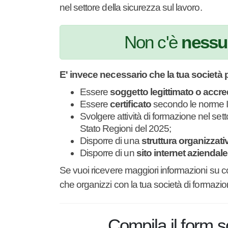
videoconferenza nel settore della sicurezz
Non c'è
nessu
E' invece necessario che la tua società 
Essere
soggetto legittimato o accr
Essere
certificato
secondo le norme
Svolgere attività di formazione nel s
all’Accordo Stato Regioni del 2025;
Disporre di una
struttura organizza
Disporre di un
sito internet aziend
Se vuoi ricevere maggiori informazioni su 
corsi che organizzi con la tua società di 
necessarie.