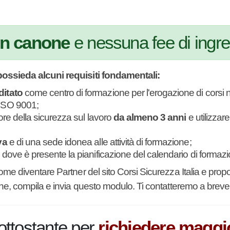
a sul lavoro.
n canone
e nessuna fee di ingr
possieda alcuni requisiti fondamentali:
editato
come centro di formazione per l'erogazione di co
 ISO 9001;
ettore della sicurezza sul lavoro
da almeno 3 anni
e util
tiva
e di una sede idonea alle attività di formazione;
ale
dove è presente la pianificazione del calendario di f
come diventare Partner del sito Corsi Sicurezza Italia e 
formazione, compila e invia questo modulo. Ti contatterem