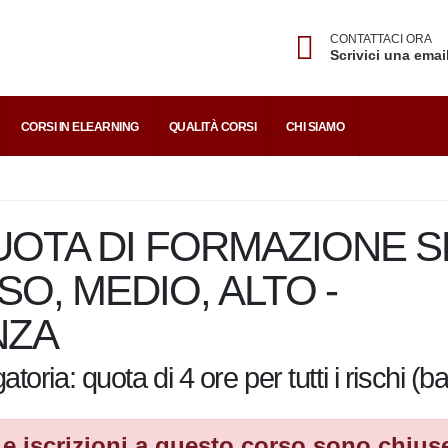
CONTATTACI ORA
Scrivici una emai
CORSI IN ELEARNING
QUALITÀ CORSI
CHI SIAMO
OTA DI FORMAZIONE SPE
O, MEDIO, ALTO -
ZA
gatoria: quota di 4 ore per tutti i risc
e iscrizioni a questo corso sono chius