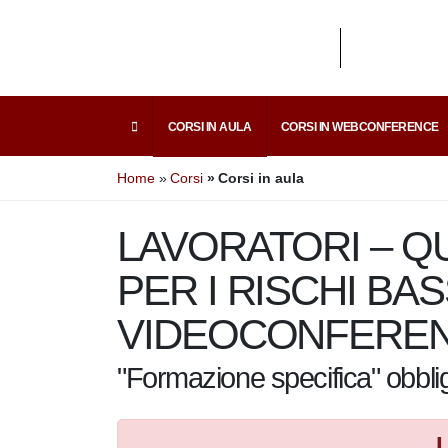
CORSI IN AULA
CORSI IN WEBCONFERENCE
Home
Corsi
Corsi in aula
LAVORATORI – QU
PER I RISCHI BASS
VIDEOCONFEREN
"Formazione specifica" obbli
L