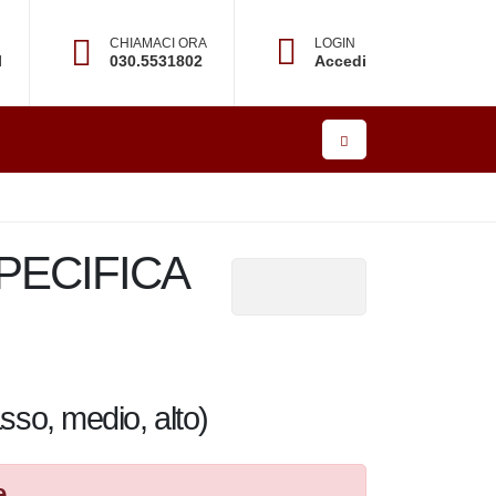
CHIAMACI ORA
LOGIN
l
030.5531802
Accedi
CIFICA
hi (basso, medio, alto)
e.