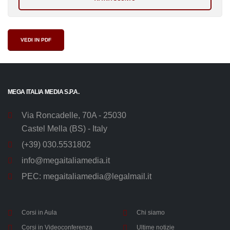
VEDI IN PDF
MEGA ITALIA MEDIA S.P.A.
Via Roncadelle, 70A - 25030
Castel Mella (BS) - Italy
(+39) 030.5531802
info@megaitaliamedia.it
PEC:
megaitaliamedia@legalmail.it
Corsi in Aula
Chi siamo
Corsi in Videoconferenza
Ultime notizie