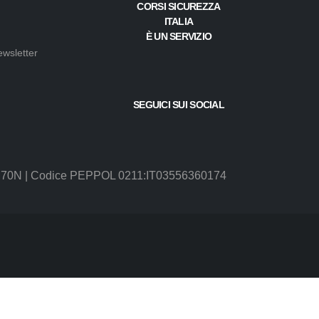
CORSI SICUREZZA ITALIA
È UN SERVIZIO
e
 Newsletter
SEGUICI SUI SOCIAL
SUBM70N | Codice PEPPOL 0211:IT03556360174