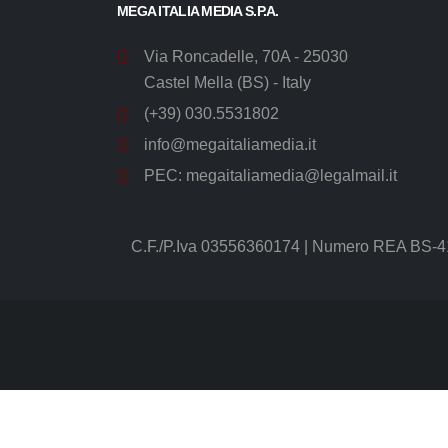
MEGA ITALIA MEDIA S.P.A.
Via Roncadelle, 70A - 25030
Castel Mella (BS) - Italy
(+39) 030.5531802
info@megaitaliamedia.it
PEC:
megaitaliamedia@legalmail.it
C.F./P.Iva 03556360174 | Numero REA BS-41