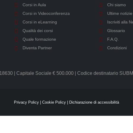
Corsi in Aula
Chi siamo
Corsi in Videoconferenza
Ultime notizi
Corsi in eLearning
Iscriviti alla
Qualità dei corsi
Glossario
Quale formazione
F.A.Q.
Diventa Partner
Condizioni
8630 | Capitale Sociale € 500.000 | Codice destinatario 
Privacy Policy
|
Cookie Policy
|
Dichiarazione di accessibilità