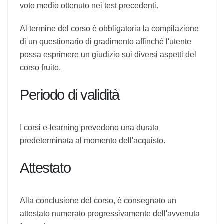
esposte in modo casuale per ogni tentativo di
superamento del test. Le risposte di ogni
domanda sono visualizzate in ordine casuale. Il
superamento dei test avviene con almeno l'80%
delle risposte corrette.
La valutazione di efficacia complessiva del corso
è espressa dalla media del voto dell'ultimo test e
del voto medio ottenuto nei test precedenti.
Al termine del corso è obbligatoria la
compilazione di un questionario di gradimento
affinché l'utente possa esprimere un giudizio sui
diversi aspetti del corso fruito.
Periodo di validità