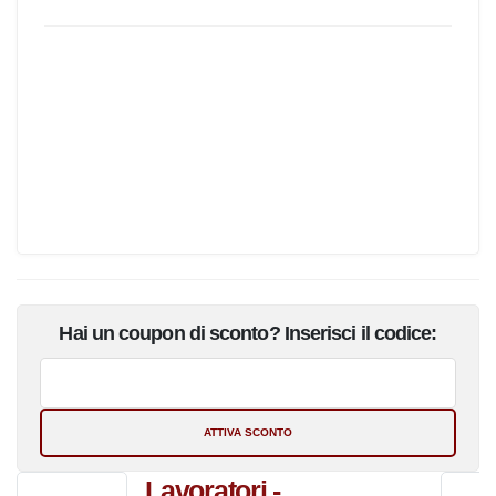
ISO 9001:2015 - Certificato IAS Q-00468 - Settori EA:
37/29
ISO/IEC 27001:2013 - Certificato CSQ 0198
Operatore accreditato per i Servizi di Istruzione
e Formazione Professionale Regione Lombardia
Id 406562/2009
Responsabile del progetto formativo:
Luigi
Meroni
.